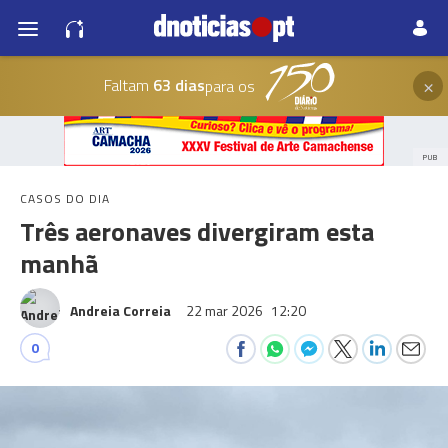
×
Faltam
63 dias
para os
PUB
CASOS DO DIA
Três aeronaves divergiram esta
manhã
Andreia Correia
22 mar 2026
12:20
0