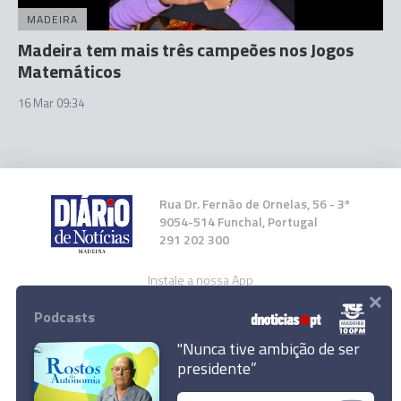
MADEIRA
Madeira tem mais três campeões nos Jogos
Matemáticos
16 Mar 09:34
Rua Dr. Fernão de Ornelas, 56 - 3º
9054-514 Funchal, Portugal
291 202 300
Instale a nossa App
×
Podcasts
"Nunca tive ambição de ser
presidente”
© 2026 Empresa Diário de Notícias, Lda.