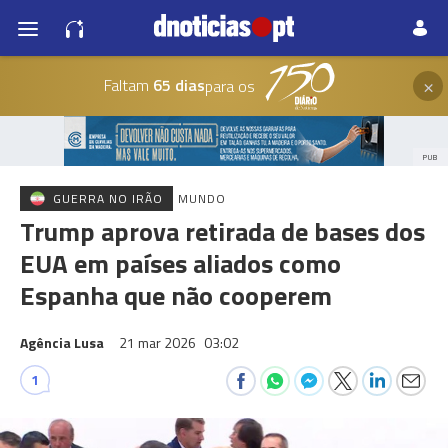
×
Faltam
65 dias
para os
PUB
GUERRA NO IRÃO
MUNDO
Trump aprova retirada de bases dos
EUA em países aliados como
Espanha que não cooperem
Agência Lusa
21 mar 2026
03:02
1