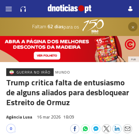
×
Faltam
62 dias
para os
PUB
GUERRA NO IRÃO
MUNDO
Trump critica falta de entusiasmo
de alguns aliados para desbloquear
Estreito de Ormuz
Agência Lusa
16 mar 2026
18:09
0