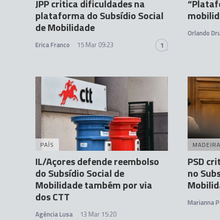
JPP critica dificuldades na
“Plataf
plataforma do Subsídio Social
mobilid
de Mobilidade
Orlando D
Erica Franco
15 Mar 09:23
1
PAÍS
MADEIR
IL/Açores defende reembolso
PSD cri
do Subsídio Social de
no Subs
Mobilidade também por via
Mobili
dos CTT
Marianna P
Agência Lusa
13 Mar 15:20