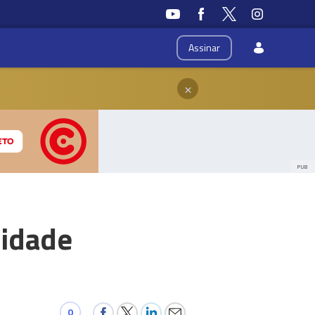
Assinar
×
PUB
lidade
0