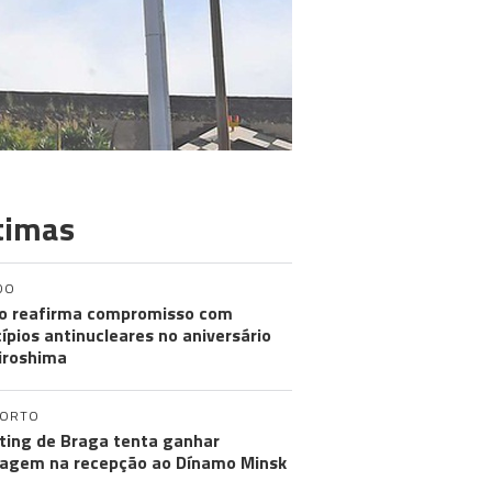
timas
DO
o reafirma compromisso com
cípios antinucleares no aniversário
iroshima
PORTO
ting de Braga tenta ganhar
agem na recepção ao Dínamo Minsk