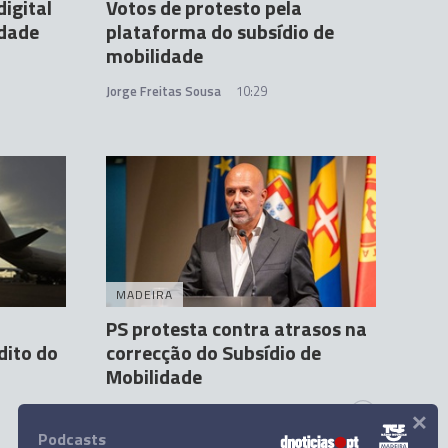
igital
Votos de protesto pela
idade
plataforma do subsídio de
mobilidade
Jorge Freitas Sousa
10:29
MADEIRA
PS protesta contra atrasos na
dito do
correcção do Subsídio de
Mobilidade
×
Erica Franco
13 Mar 16:12
1
Podcasts