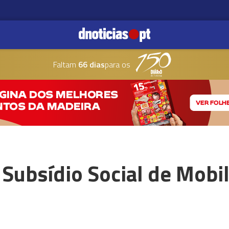
Faltam
66 dias
para os
Subsídio Social de Mobi