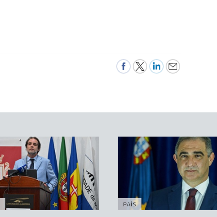
A
PAÍS