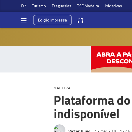
D7
Turismo
Freguesias
TSF Madeira
Iniciativas
Edição
Impressa
MADEIRA
Plataforma do 
indisponível
Victor Hugo
17 mar 2026
17:46