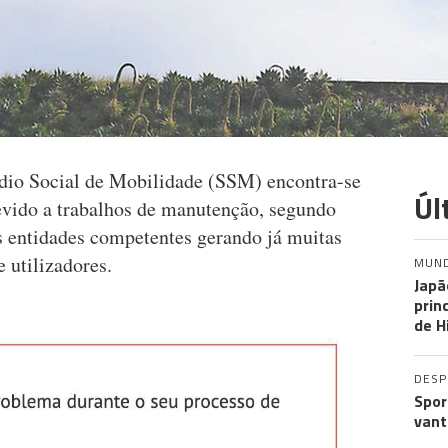
ídio Social de Mobilidade (SSM) encontra-se
Úl
evido a trabalhos de manutenção, segundo
s entidades competentes gerando já muitas
 utilizadores.
MUN
Japã
prin
de H
DES
Spor
vant