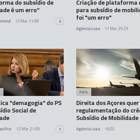
orma do subsídio de
Criação de plataforma d
ade é um erro”
para subsídio de mobil
foi "um erro"
rumond
12 Mar 11:08
3
Agência Lusa
11 Mar 20:29
A
PAÍS
tica "demagogia" do PS
Direita dos Açores quer
ídio Social de
regulamentação do cré
dade
Subsídio de Mobilidade
acifico
12 Mar 21:09
Agência Lusa
16:02
1