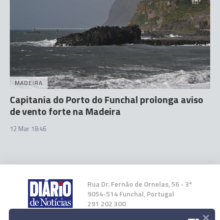
MADEIRA
Capitania do Porto do Funchal prolonga aviso
de vento forte na Madeira
12 Mar 18:46
Rua Dr. Fernão de Ornelas, 56 - 3º
9054-514 Funchal, Portugal
291 202 300
×