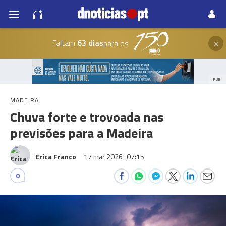
×
Faltam
63 dias
para os
PUB
MADEIRA
Chuva forte e trovoada nas
previsões para a Madeira
Erica Franco
17 mar 2026
07:15
0