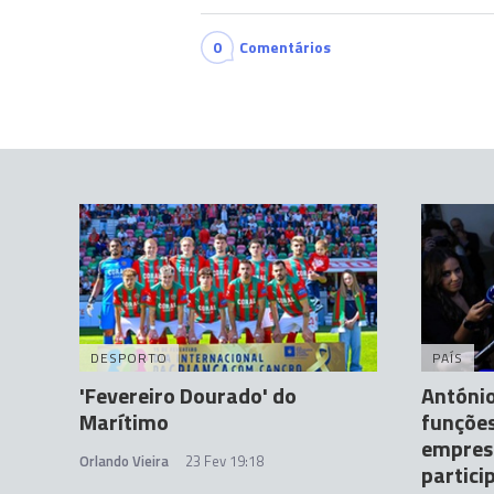
0
Comentários
DESPORTO
PAÍS
'Fevereiro Dourado' do
António
Marítimo
funçõe
empresa
Orlando Vieira
23 Fev 19:18
partici