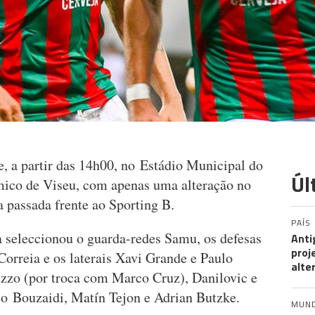
 a partir das 14h00, no Estádio Municipal do
Úl
mico de Viseu, com apenas uma alteração no
a passada frente ao Sporting B.
PAÍS
 seleccionou o guarda-redes Samu, os defesas
Anti
proj
rreia e os laterais Xavi Grande e Paulo
alte
zzo (por troca com Marco Cruz), Danilovic e
mo Bouzaidi, Matín Tejon e Adrian Butzke.
MUN