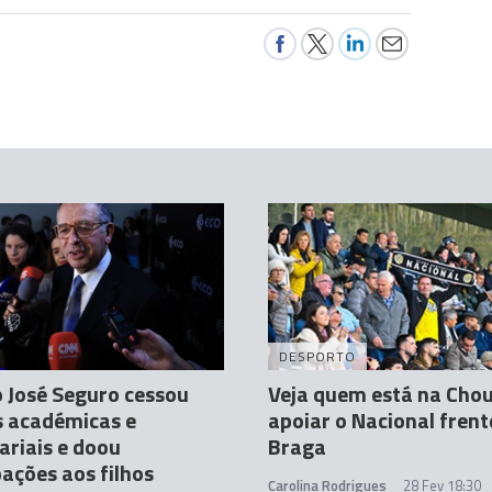
DESPORTO
 José Seguro cessou
Veja quem está na Cho
s académicas e
apoiar o Nacional frent
riais e doou
Braga
pações aos filhos
Carolina Rodrigues
28 Fev 18:30