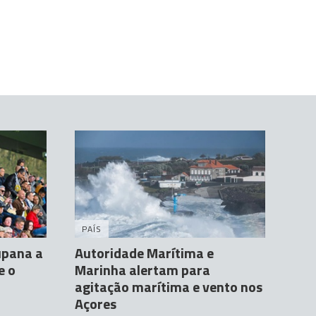
PAÍS
upana a
Autoridade Marítima e
e o
Marinha alertam para
agitação marítima e vento nos
Açores