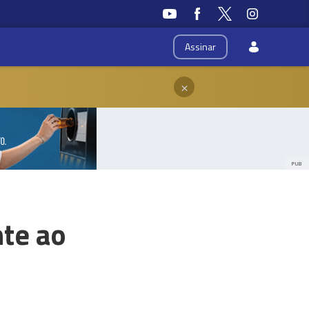
Assinar
×
PUB
te ao