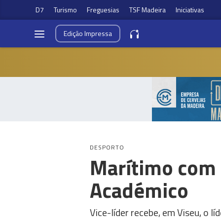
D7
Turismo
Freguesias
TSF Madeira
Iniciativas
Edição
Impressa
DESPORTO
Marítimo com 
Académico
Vice-líder recebe, em Viseu, o lí