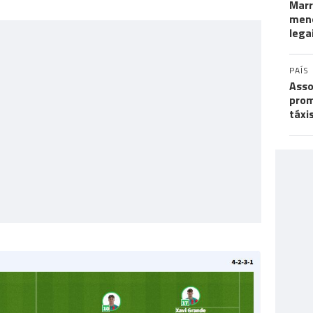
Marr
meno
lega
PAÍS
Asso
prom
táxi