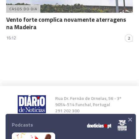
CASOS DO DIA
Vento forte complica novamente aterragens
na Madeira
16:12
2
Rua Dr. Fernão de Ornelas, 56 - 3º
9054-514 Funchal, Portugal
291 202 300
×
Podcasts
Instale a nossa App