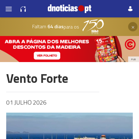
×
Faltam
64 dias
para os
PUB
Vento Forte
01 JULHO 2026