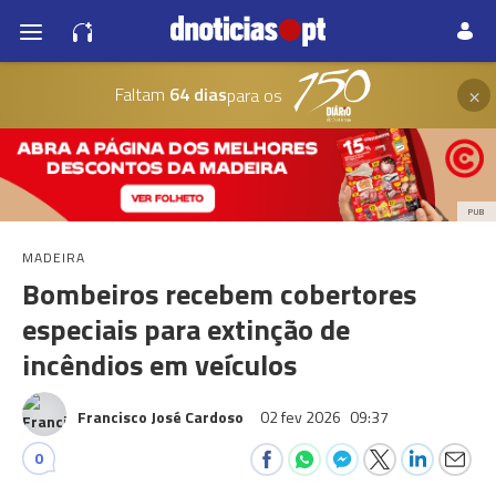
×
Faltam
64 dias
para os
PUB
MADEIRA
Bombeiros recebem cobertores
especiais para extinção de
incêndios em veículos
Francisco José Cardoso
02 fev 2026
09:37
0