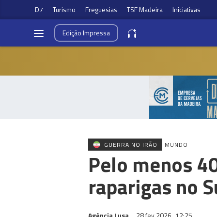
D7
Turismo
Freguesias
TSF Madeira
Iniciativas
Edição
Impressa
GUERRA NO IRÃO
MUNDO
Pelo menos 40
raparigas no S
Agência Lusa
28 fev 2026
12:25