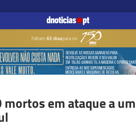
Faltam
63 dias
para os
 mortos em ataque a um
ul