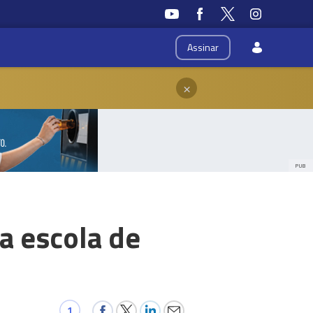
Assinar
×
PUB
a escola de
1