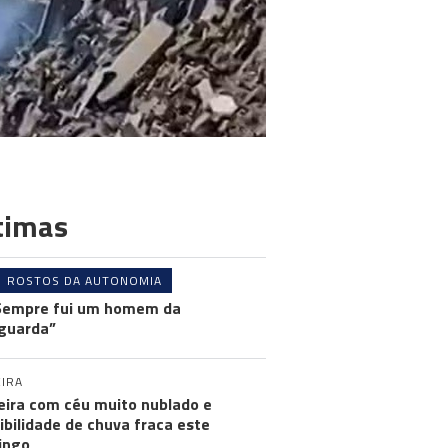
timas
ROSTOS DA AUTONOMIA
Sempre fui um homem da
guarda”
IRA
ira com céu muito nublado e
ibilidade de chuva fraca este
ingo