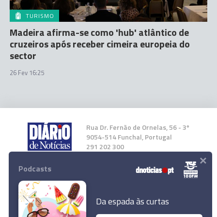
TURISMO
Madeira afirma-se como 'hub' atlântico de
cruzeiros após receber cimeira europeia do
sector
26 Fev 16:25
Rua Dr. Fernão de Ornelas, 56 - 3º
9054-514 Funchal, Portugal
291 202 300
×
Podcasts
Instale a nossa App
Da espada às curtas