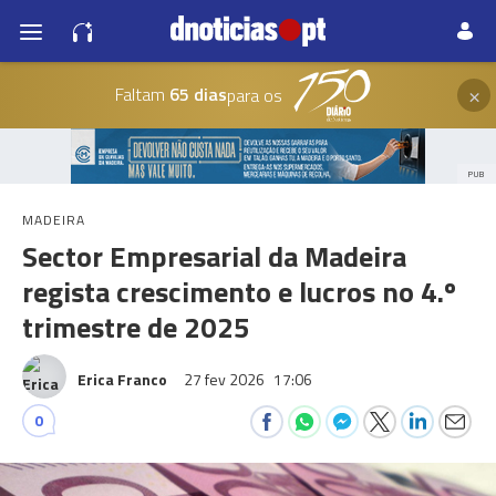
×
Faltam
65 dias
para os
PUB
MADEIRA
Sector Empresarial da Madeira
regista crescimento e lucros no 4.º
trimestre de 2025
Erica Franco
27 fev 2026
17:06
0