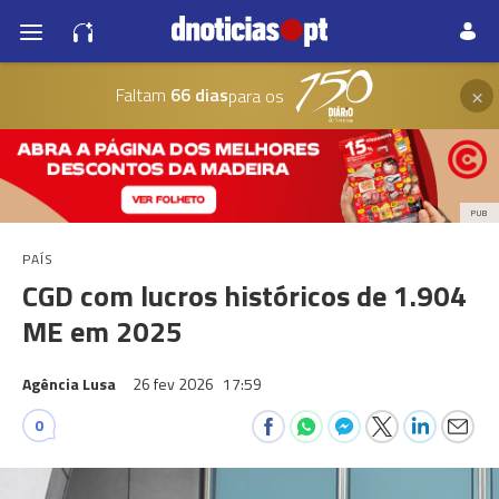
×
Faltam
66 dias
para os
PUB
PAÍS
CGD com lucros históricos de 1.904
ME em 2025
Agência Lusa
26 fev 2026
17:59
0