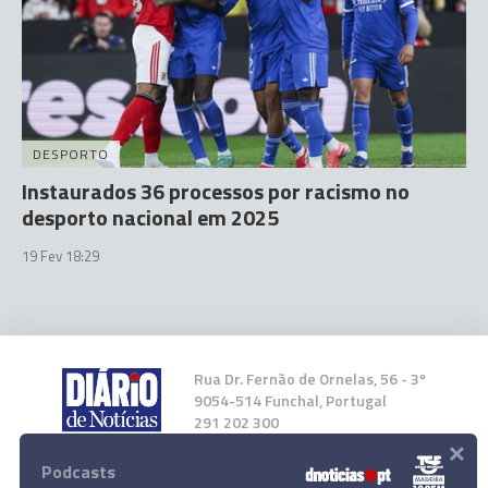
DESPORTO
Instaurados 36 processos por racismo no
desporto nacional em 2025
19 Fev 18:29
Rua Dr. Fernão de Ornelas, 56 - 3º
9054-514 Funchal, Portugal
291 202 300
×
Podcasts
Instale a nossa App