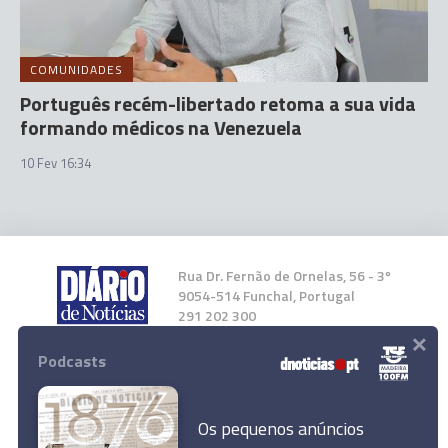
COMUNIDADES
Português recém-libertado retoma a sua vida
formando médicos na Venezuela
10 Fev 16:34
Rua Dr. Fernão de Ornelas, 56 - 3º
9054-514 Funchal, Portugal
291 202 300
×
Podcasts
Instale a nossa App
Os pequenos anúncios