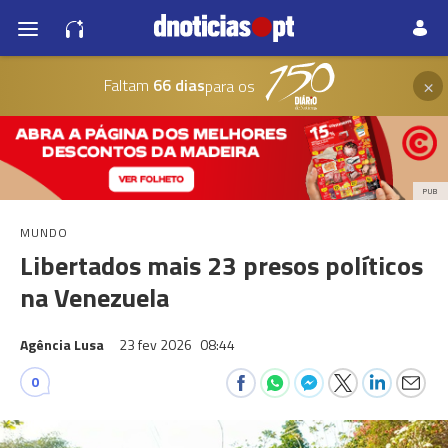
×
Faltam
66 dias
para os
PUB
MUNDO
Libertados mais 23 presos políticos
na Venezuela
Agência Lusa
23 fev 2026
08:44
0