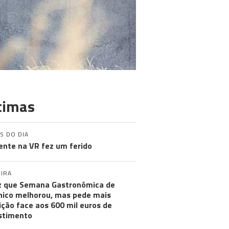
timas
S DO DIA
ente na VR fez um ferido
IRA
iz que Semana Gastronómica de
ico melhorou, mas pede mais
ção face aos 600 mil euros de
stimento