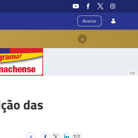
Assinar
×
PUB
ição das
0