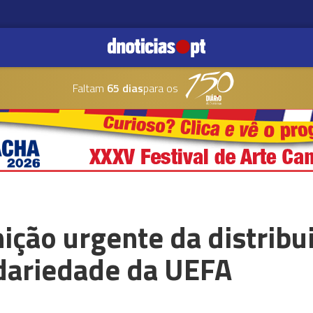
Faltam
65 dias
para os
ição urgente da distribu
idariedade da UEFA