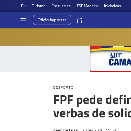
D7
Turismo
Freguesias
TSF Madeira
Iniciativas
Edição
Impressa
DESPORTO
FPF pede defin
verbas de sol
Agência Lusa
20 fev 2026
19:59