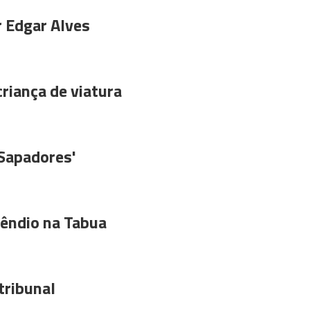
r Edgar Alves
riança de viatura
'Sapadores'
êndio na Tabua
tribunal