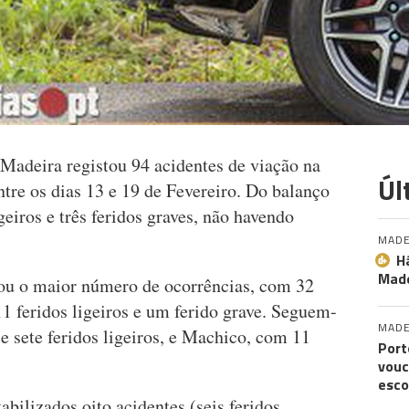
adeira registou 94 acidentes de viação na
Úl
re os dias 13 e 19 de Fevereiro. Do balanço
eiros e três feridos graves, não havendo
MADE
H
Made
ou o maior número de ocorrências, com 32
11 feridos ligeiros e um ferido grave. Seguem-
MADE
e sete feridos ligeiros, e Machico, com 11
Port
vouc
esco
ilizados oito acidentes (seis feridos