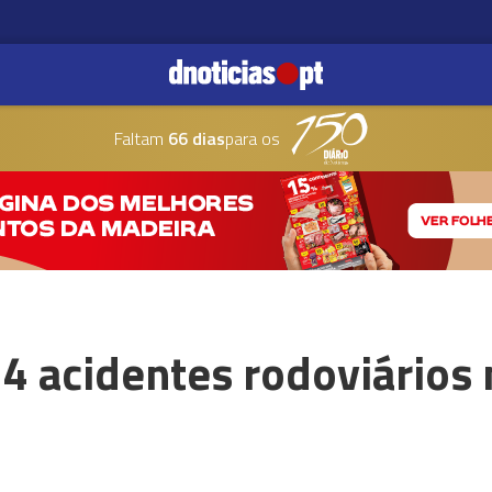
Faltam
66 dias
para os
4 acidentes rodoviários 