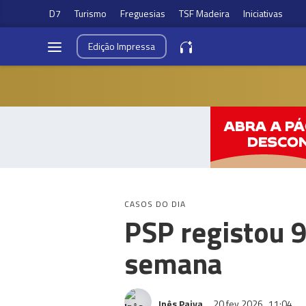
D7
Turismo
Freguesias
TSF Madeira
Iniciativas
Edição
Impressa
CASOS DO DIA
PSP registou 9
semana
Inês Paiva
20 fev 2026
11:04