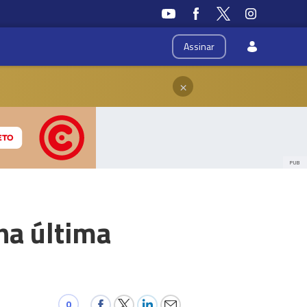
Assinar
×
PUB
na última
0