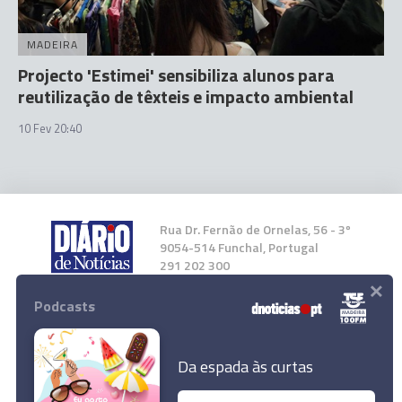
MADEIRA
Projecto 'Estimei' sensibiliza alunos para
reutilização de têxteis e impacto ambiental
10 Fev 20:40
Rua Dr. Fernão de Ornelas, 56 - 3º
9054-514 Funchal, Portugal
291 202 300
×
Podcasts
Instale a nossa App
Da espada às curtas