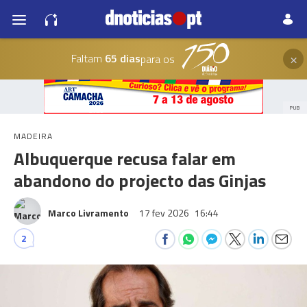
×
Faltam
65 dias
para os
PUB
MADEIRA
Albuquerque recusa falar em
abandono do projecto das Ginjas
Marco Livramento
17 fev 2026
16:44
2