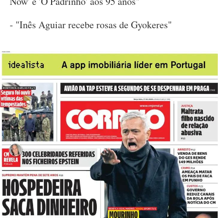
Now' e 'O Padrinho' aos 95 anos"
- "Inês Aguiar recebe rosas de Gyokeres"