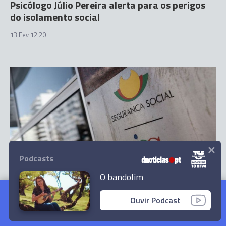
Psicólogo Júlio Pereira alerta para os perigos
do isolamento social
13 Fev 12:20
×
Podcasts
O bandolim
PAÍS
Psicólogo Júlio Pereira alerta para os perigos
Empresas passam a ter até dia 25 de cada mês
Ouvir Podcast
do isolamento social
para pagar contribuições à Segurança Social
Ler Artigo
12 Fev 16:43