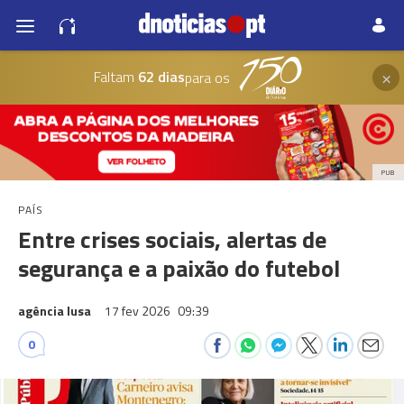
×
Faltam
62 dias
para os
PUB
PAÍS
Entre crises sociais, alertas de
segurança e a paixão do futebol
agência lusa
17 fev 2026
09:39
0