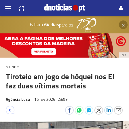
×
Faltam
64 dias
para os
PUB
MUNDO
Tiroteio em jogo de hóquei nos EI
faz duas vítimas mortais
Agência Lusa
16 fev 2026
23:59
0