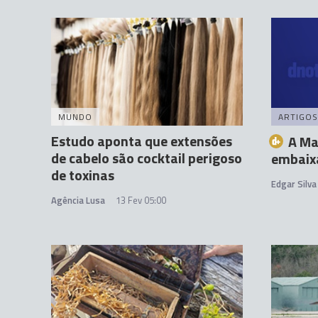
MUNDO
ARTIGOS
Estudo aponta que extensões
A Ma
de cabelo são cocktail perigoso
embaix
de toxinas
Edgar Silva
Agência Lusa
13 Fev 05:00