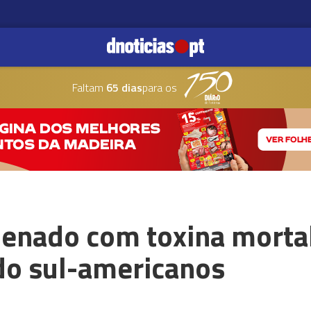
Faltam
65 dias
para os
enado com toxina morta
o sul-americanos