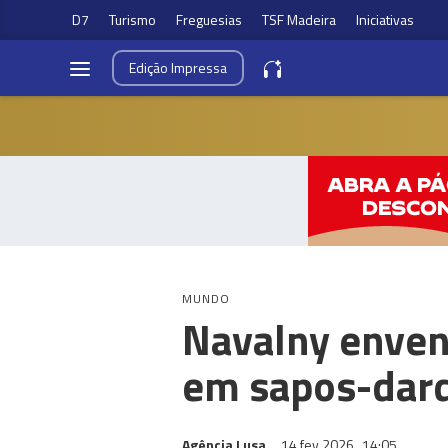
D7
Turismo
Freguesias
TSF Madeira
Iniciativas
Edição
Impressa
MUNDO
Navalny enven
em sapos-dard
Agência Lusa
14 fev 2026
14:05