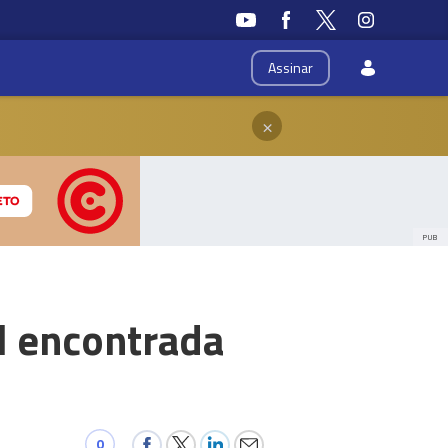
Assinar
×
PUB
l encontrada
0