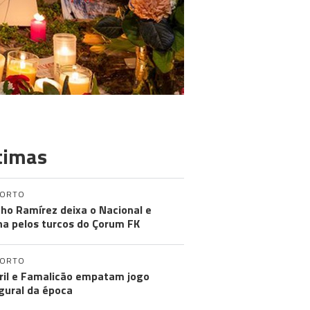
timas
PORTO
ho Ramírez deixa o Nacional e
na pelos turcos do Çorum FK
PORTO
ril e Famalicão empatam jogo
gural da época