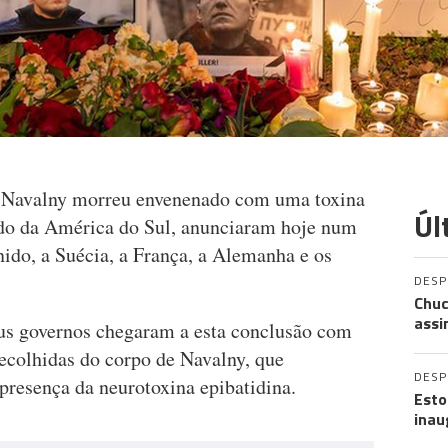
ei Navalny morreu envenenado com uma toxina
Úl
do da América do Sul, anunciaram hoje num
do, a Suécia, a França, a Alemanha e os
DES
Chuc
assi
eus governos chegaram a esta conclusão com
recolhidas do corpo de Navalny, que
DES
resença da neurotoxina epibatidina.
Esto
inau