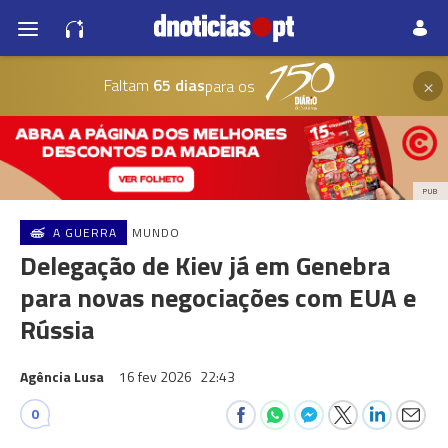
×
Faltam
65 dias
para os
PUB
A GUERRA
MUNDO
Delegação de Kiev já em Genebra
para novas negociações com EUA e
Rússia
Agência Lusa
16 fev 2026
22:43
0