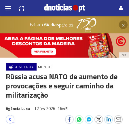
×
Faltam
64 dias
para os
PUB
A GUERRA
MUNDO
Rússia acusa NATO de aumento de
provocações e seguir caminho da
militarização
Agência Lusa
12 fev 2026
16:45
0