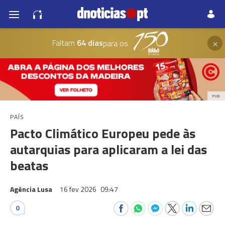
×
Faltam
64 dias
para os
PUB
PAÍS
Pacto Climático Europeu pede às
autarquias para aplicaram a lei das
beatas
Agência Lusa
16 fev 2026
09:47
0