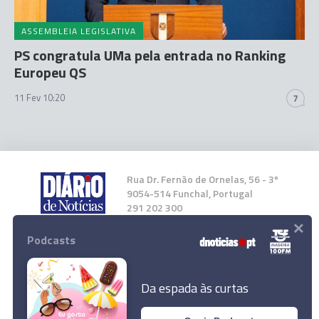
ASSEMBLEIA LEGISLATIVA
PS congratula UMa pela entrada no Ranking
Europeu QS
11 Fev 10:20
7
Rua Dr. Fernão de Ornelas, 56 - 3º
9054-514 Funchal, Portugal
291 202 300
×
Podcasts
Instale a nossa App
Da espada às curtas