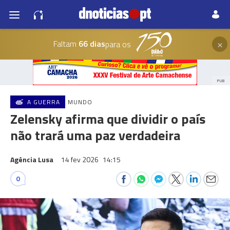
×
Faltam
66 dias
para os
PUB
A GUERRA
MUNDO
Zelensky afirma que dividir o país
não trará uma paz verdadeira
Agência Lusa
14 fev 2026
14:15
0