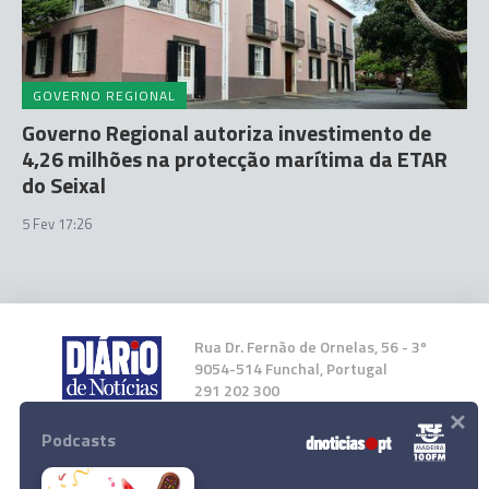
GOVERNO REGIONAL
Governo Regional autoriza investimento de
4,26 milhões na protecção marítima da ETAR
do Seixal
5 Fev 17:26
Rua Dr. Fernão de Ornelas, 56 - 3º
9054-514 Funchal, Portugal
291 202 300
×
Podcasts
Instale a nossa App