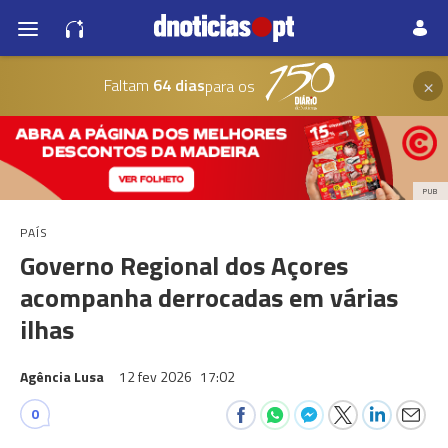
×
Faltam
64 dias
para os
PUB
PAÍS
Governo Regional dos Açores
acompanha derrocadas em várias
ilhas
Agência Lusa
12 fev 2026
17:02
0