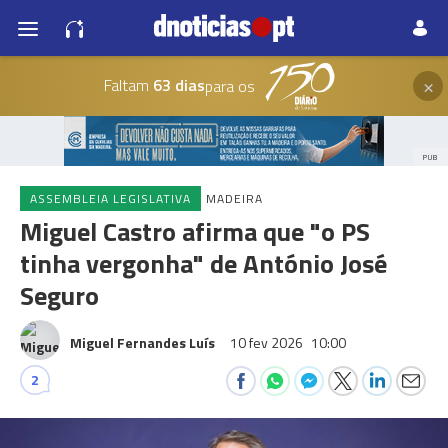
×
Faltam
63 dias
para os
PUB
ASSEMBLEIA LEGISLATIVA
MADEIRA
Miguel Castro afirma que "o PS
tinha vergonha" de António José
Seguro
Miguel Fernandes Luís
10 fev 2026
10:00
2