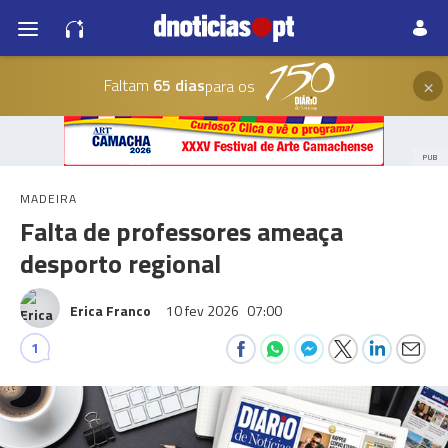
×
Faltam
65 dias
para os
PUB
MADEIRA
Falta de professores ameaça
desporto regional
Erica Franco
10 fev 2026
07:00
1