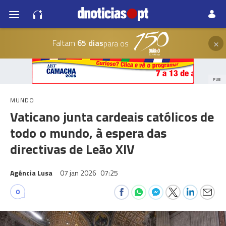
×
Faltam
65 dias
para os
PUB
MUNDO
Vaticano junta cardeais católicos de
todo o mundo, à espera das
directivas de Leão XIV
Agência Lusa
07 jan 2026
07:25
0