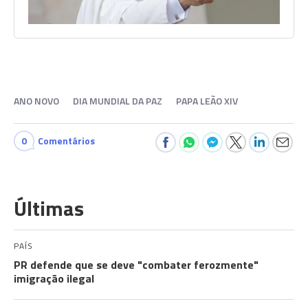
ANO NOVO
DIA MUNDIAL DA PAZ
PAPA LEÃO XIV
0
Comentários
Últimas
PAÍS
PR defende que se deve "combater ferozmente"
imigração ilegal