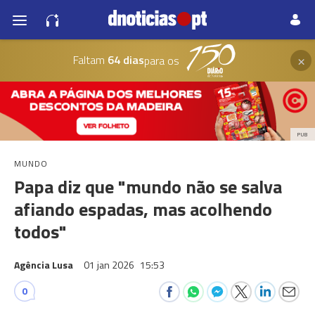
×
Faltam
64 dias
para os
PUB
MUNDO
Papa diz que "mundo não se salva
afiando espadas, mas acolhendo
todos"
Agência Lusa
01 jan 2026
15:53
0