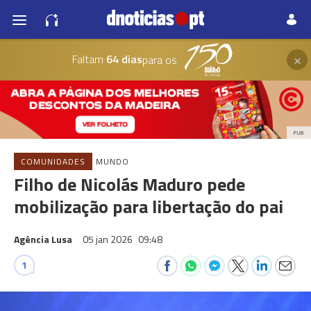
×
Faltam
64 dias
para os
PUB
COMUNIDADES
MUNDO
Filho de Nicolás Maduro pede
mobilização para libertação do pai
Agência Lusa
05 jan 2026
09:48
1