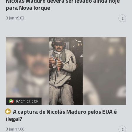
Nicolás Maduro deverá ser levado ainda hoje
para Nova Iorque
3 Jan 19:03
2
FACT CHECK
A captura de Nicolás Maduro pelos EUA é
ilegal?
3 Jan 17:00
2