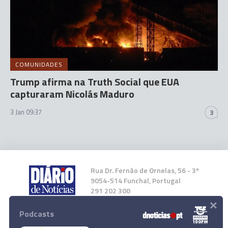
COMUNIDADES
Trump afirma na Truth Social que EUA
capturaram Nicolás Maduro
3 Jan 09:37
3
Rua Dr. Fernão de Ornelas, 56 - 3º
9054-514 Funchal, Portugal
291 202 300
×
Podcasts
Instale a nossa App