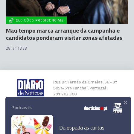
ELEIÇÕES PRESIDENCIAIS
Mau tempo marca arranque da campanha e
candidatos ponderam visitar zonas afetadas
28 Jan 18:38
Rua Dr. Fernão de Ornelas, 56 - 3º
9054-514 Funchal, Portugal
291 202 300
×
Podcasts
Instale a nossa App
Da espada às curtas