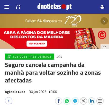
×
Faltam
64 dias
para os
PUB
ELEIÇÕES PRESIDENCIAIS
PAÍS
Seguro cancela campanha da
manhã para voltar sozinho a zonas
afectadas
Agência Lusa
30 jan 2026
10:06
1