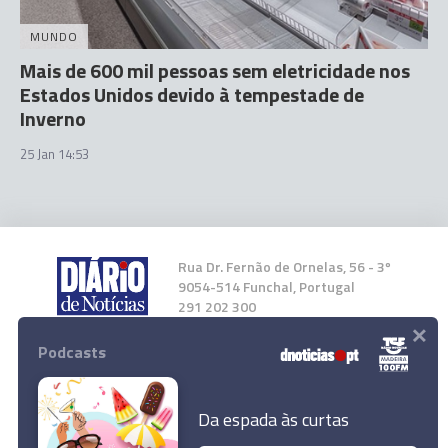
MUNDO
Mais de 600 mil pessoas sem eletricidade nos
Estados Unidos devido à tempestade de
Inverno
25 Jan 14:53
Rua Dr. Fernão de Ornelas, 56 - 3º
9054-514 Funchal, Portugal
291 202 300
×
Podcasts
Instale a nossa App
Da espada às curtas