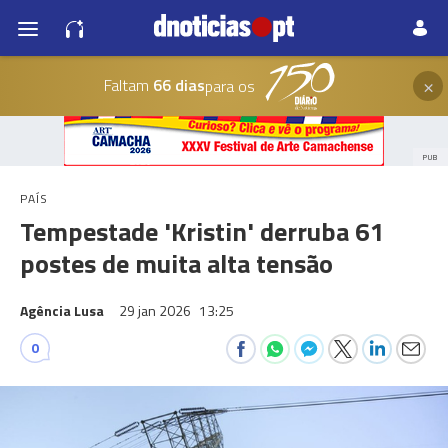
×
Faltam
66 dias
para os
PUB
PAÍS
Tempestade 'Kristin' derruba 61
postes de muita alta tensão
Agência Lusa
29 jan 2026
13:25
0