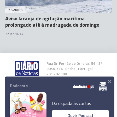
MADEIRA
Aviso laranja de agitação marítima
prolongado até à madrugada de domingo
22 Jan 16:44
Rua Dr. Fernão de Ornelas, 56 - 3º
9054-514 Funchal, Portugal
291 202 300
×
Podcasts
Instale a nossa App
Da espada às curtas
Ouvir Podcast