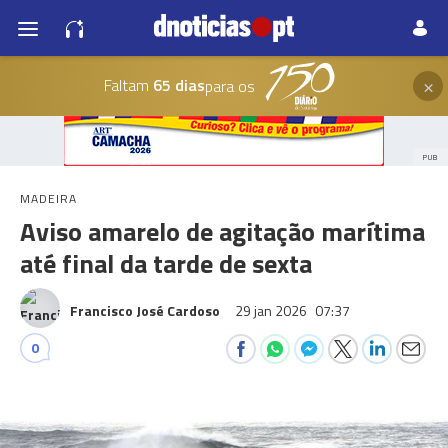
×
Faltam
65 dias
para os
PUB
MADEIRA
Aviso amarelo de agitação marítima
até final da tarde de sexta
Francisco José Cardoso
29 jan 2026
07:37
0