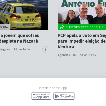
O DIA
ELEIÇÕES PRESIDENCIAIS
a jovem que sofreu
PCP apela a voto em Se
espiste na Nazaré
para impedir eleição d
Ventura
drigues
13 Jan 14:44
1
Agência Lusa
20 Jan 19:15
Instale a nossa App