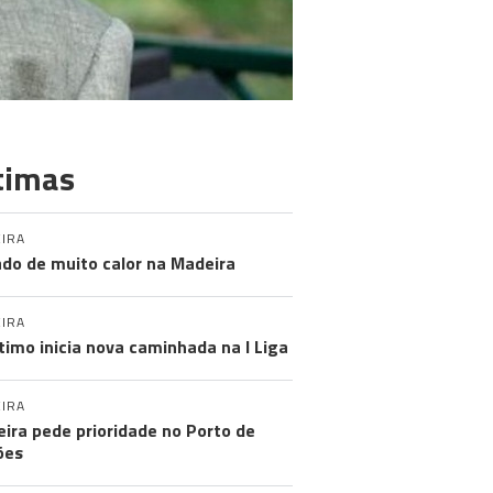
timas
IRA
do de muito calor na Madeira
IRA
timo inicia nova caminhada na I Liga
IRA
ira pede prioridade no Porto de
ões