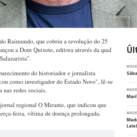
ando Raimundo, que cobriu a revolução do 25
Úl
ançou a Dom Quixote, editora através da qual
alazarista".
MADE
recimento do historiador e jornalista
Sába
cou como investigador do Estado Novo", lê-se
 nas redes sociais.
MADE
Marí
 jornal regional O Mirante, que indicou que
rça-feira, vítima de doença prolongada.
MADE
Made
Leix