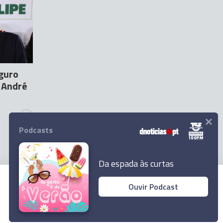
guro
e André
×
2
Podcasts
Da espada às curtas
Ouvir Podcast
© 2026 Empresa Diário de Notícias, Lda.
Todos os direitos reservados.