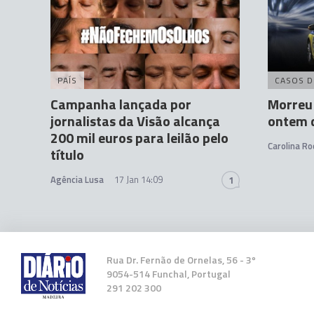
PAÍS
CASOS D
Campanha lançada por
Morreu 
jornalistas da Visão alcança
ontem d
200 mil euros para leilão pelo
Carolina Ro
título
Agência Lusa
17 Jan 14:09
1
Rua Dr. Fernão de Ornelas, 56 - 3º
9054-514 Funchal, Portugal
291 202 300