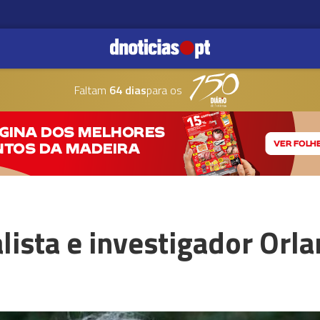
Faltam
64 dias
para os
alista e investigador Or