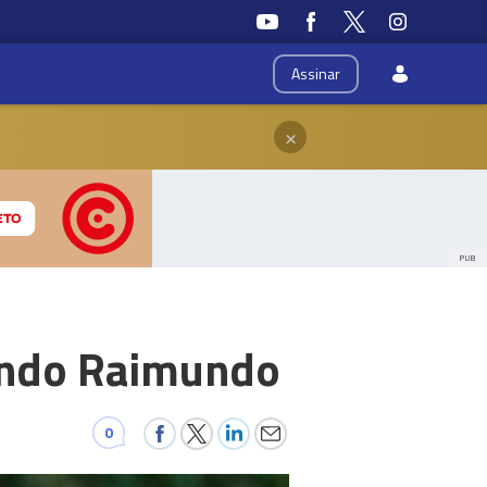
Assinar
×
PUB
lando Raimundo
0