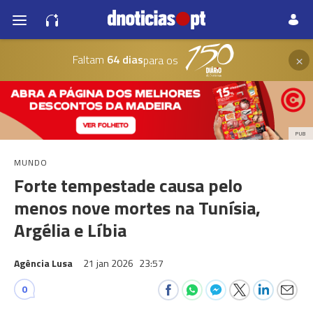
×
Faltam
64 dias
para os
PUB
MUNDO
Forte tempestade causa pelo
menos nove mortes na Tunísia,
Argélia e Líbia
Agência Lusa
21 jan 2026
23:57
0