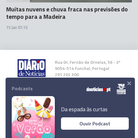
Muitas nuvens e chuva fraca nas previsões do
tempo para a Madeira
15 Jan 07:15
Rua Dr. Fernão de Ornelas, 56 - 3º
9054-514 Funchal, Portugal
291 202 300
×
Podcasts
Instale a nossa App
Da espada às curtas
Ouvir Podcast
© 2026 Empresa Diário de Notícias, Lda.
Todos os direitos reservados.