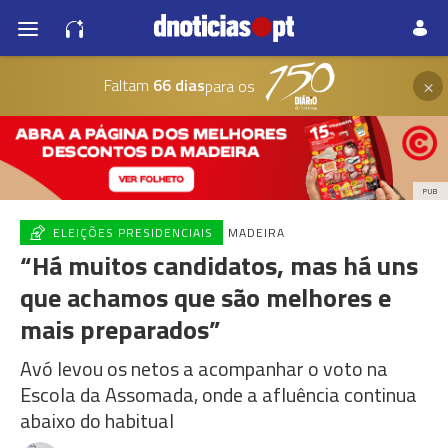
×
Faltam
66 dias
para os
PUB
ELEIÇÕES PRESIDENCIAIS
MADEIRA
“Há muitos candidatos, mas há uns
que achamos que são melhores e
mais preparados”
Avó levou os netos a acompanhar o voto na
Escola da Assomada, onde a afluência continua
abaixo do habitual