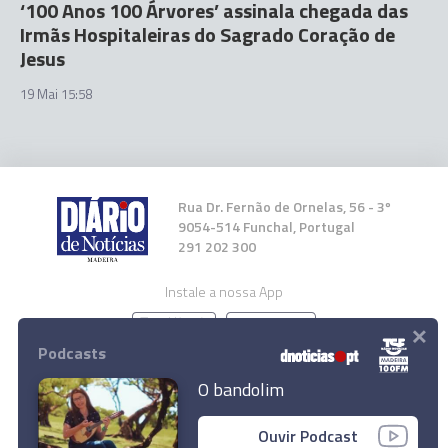
‘100 Anos 100 Árvores’ assinala chegada das
Irmãs Hospitaleiras do Sagrado Coração de
Jesus
19 Mai 15:58
Rua Dr. Fernão de Ornelas, 56 - 3º
9054-514 Funchal, Portugal
291 202 300
Instale a nossa App
×
Podcasts
O bandolim
© 2025 Empresa Diário de Notícias, Lda.
Ouvir Podcast
Todos os direitos reservados.