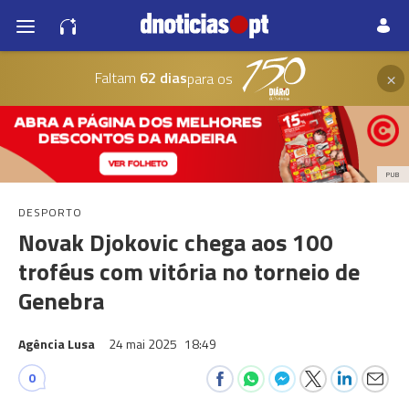
×
Faltam
62 dias
para os
PUB
DESPORTO
Novak Djokovic chega aos 100
troféus com vitória no torneio de
Genebra
Agência Lusa
24 mai 2025
18:49
0