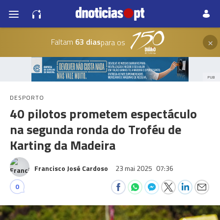
×
Faltam
63 dias
para os
PUB
DESPORTO
40 pilotos prometem espectáculo
na segunda ronda do Troféu de
Karting da Madeira
Francisco José Cardoso
23 mai 2025
07:36
0