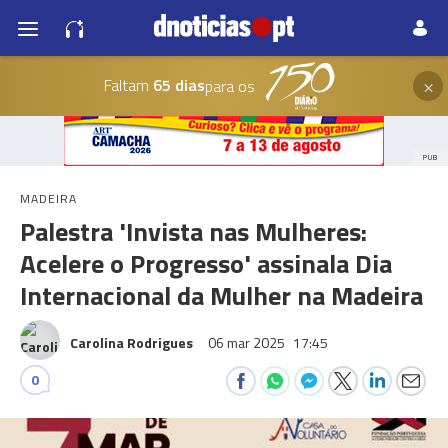
×
Faltam
65 dias
para os
PUB
MADEIRA
Palestra 'Invista nas Mulheres:
Acelere o Progresso' assinala Dia
Internacional da Mulher na Madeira
Carolina Rodrigues
06 mar 2025
17:45
0