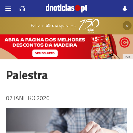
×
Faltam
65 dias
para os
PUB
Palestra
07 JANEIRO 2026