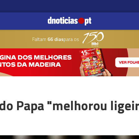
Faltam
66 dias
para os
 do Papa "melhorou lige