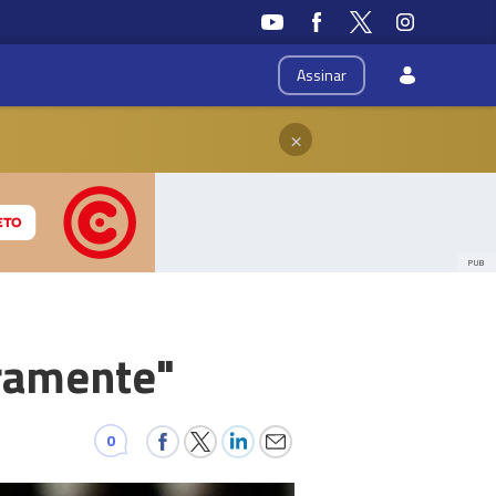
Assinar
×
PUB
iramente"
0