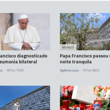
MUNDO
ancisco diagnosticado
Papa Francisco passou
eumonia bilateral
noite tranquila
sa
18 Fev 19:03
Agência Lusa
19 Fev 08:01