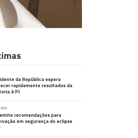
timas
idente da República espera
ecer rapidamente resultados da
toria à PJ
IRA
emite recomendações para
rvação em segurança do eclipse
r