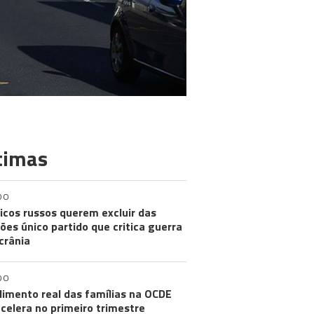
timas
DO
ticos russos querem excluir das
ções único partido que critica guerra
crânia
DO
imento real das famílias na OCDE
celera no primeiro trimestre