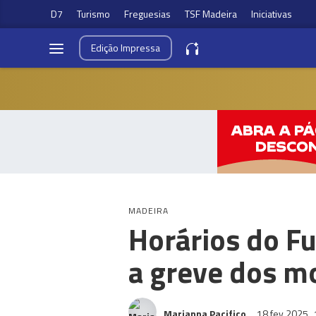
D7
Turismo
Freguesias
TSF Madeira
Iniciativas
Edição
Impressa
MADEIRA
Horários do F
a greve dos m
Marianna Pacifico
18 fev 2025