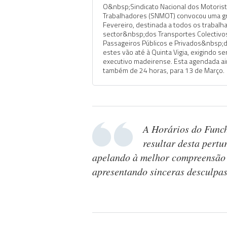
O&nbsp;Sindicato Nacional dos Motorist
Trabalhadores (SNMOT) convocou uma gr
Fevereiro, destinada a todos os trabalh
sector&nbsp;dos Transportes Colectivo
Passageiros Públicos e Privados&nbsp;
estes vão até à Quinta Vigia, exigindo s
executivo madeirense. Esta agendada ai
também de 24 horas, para 13 de Março.
A Horários do Func
resultar desta pertu
apelando à melhor compreensão d
apresentando sinceras desculpas