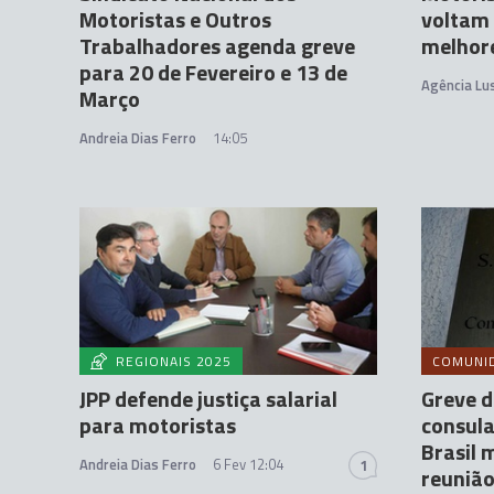
Motoristas e Outros
voltam 
Trabalhadores agenda greve
melhore
para 20 de Fevereiro e 13 de
Agência Lu
Março
Andreia Dias Ferro
14:05
REGIONAIS 2025
COMUNI
JPP defende justiça salarial
Greve d
para motoristas
consula
Brasil
Andreia Dias Ferro
6 Fev 12:04
1
reuniã