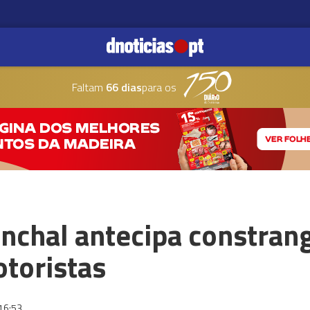
Faltam
66 dias
para os
unchal antecipa constra
otoristas
16:53