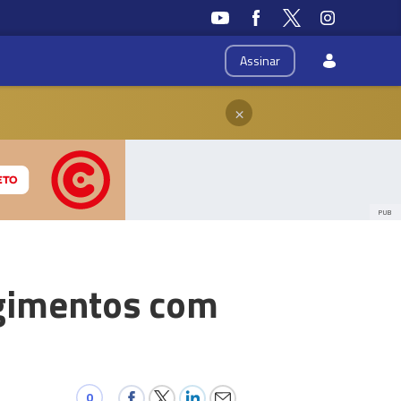
Assinar
×
PUB
ngimentos com
0