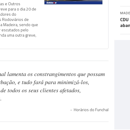
as e Outros
eve para o dia 20 de
MADE
adores do
CDU 
s Rodoviários de
da Madeira, sendo que
aban
er escutados pelo
nda uma outra greve,
hal lamenta os constrangimentos que possam
rbação, e tudo fará para minimizá-los,
e todos os seus clientes afetados,
.
Horários do Funchal