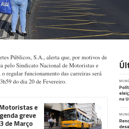
tes Públicos, S.A., alerta que, por motivos de
Úl
da pelo Sindicato Nacional de Motoristas e
o regular funcionamento das carreiras será
23h59 do dia 20 de Fevereiro.
MUN
Polí
elei
na U
 Motoristas e
agenda greve
MUN
Rend
13 de Março
desa