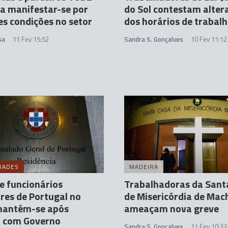
a manifestar-se por
do Sol contestam alter
s condições no setor
dos horários de trabal
sa
11 Fev 15:52
Sandra S. Gonçalves
10 Fev 11:12
DADES
MADEIRA
e funcionários
Trabalhadoras da Sant
res de Portugal no
de Misericórdia de Mac
 mantém-se após
ameaçam nova greve
o com Governo
Sandra S. Gonçalves
11 Fev 10:33