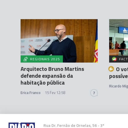
REGIONAIS 2025
FACT
Arquitecto Bruno Martins
O vo
defende expansão da
possíve
habitação pública
Ricardo Mig
Erica Franco
15 Fev 12:58
7
Rua Dr. Fernão de Ornelas, 56 - 3º