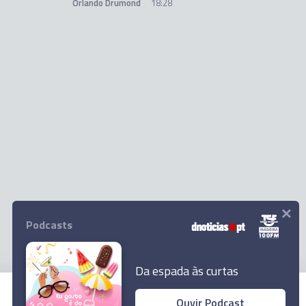
Orlando Drumond
18:28
×
Podcasts
Da espada às curtas
Ouvir Podcast