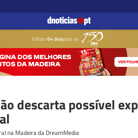
Faltam
64 dias
para os
o descarta possível exp
al
eral na Madeira da DreamMedia