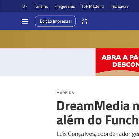
D7
Turismo
Freguesias
TSF Madeira
Iniciativas
Edição
Impressa
MADEIRA
DreamMedia nã
além do Funch
Luís Gonçalves, coordenador g