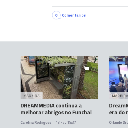
0
Comentários
MADEIRA
MADEIR
DREAMMEDIA continua a
DreamM
melhorar abrigos no Funchal
era do 
Carolina Rodrigues
13 Fev 18:37
Orlando D