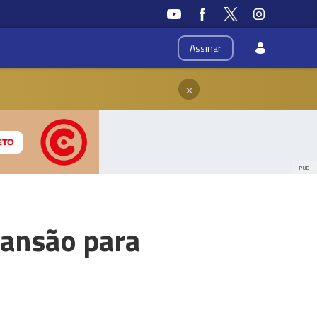
Assinar
×
PUB
ansão para