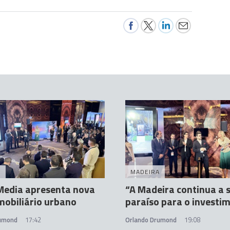
A
MADEIRA
edia apresenta nova
“A Madeira continua a 
mobiliário urbano
paraíso para o investi
rumond
17:42
Orlando Drumond
19:08