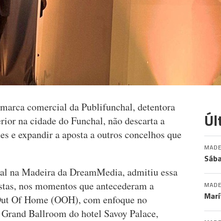
arca comercial da Publifunchal, detentora
Úl
rior na cidade do Funchal, não descarta a
tes e expandir a aposta a outros concelhos que
MADE
Sába
ral na Madeira da DreamMedia, admitiu essa
istas, nos momentos que antecederam a
MADE
Marí
 Out Of Home (OOH), com enfoque no
o Grand Ballroom do hotel Savoy Palace,