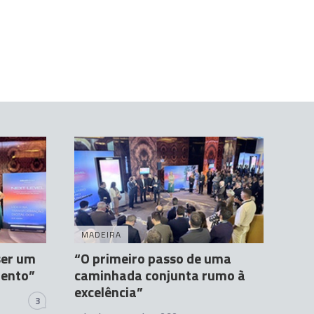
MADEIRA
ser um
“O primeiro passo de uma
mento”
caminhada conjunta rumo à
excelência”
3