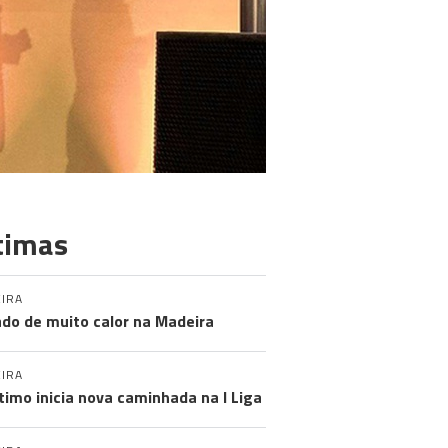
timas
IRA
do de muito calor na Madeira
IRA
timo inicia nova caminhada na I Liga