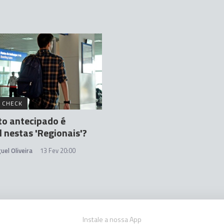
 CHECK
to antecipado é
l nestas 'Regionais'?
uel Oliveira
13 Fev 20:00
Instale a nossa App