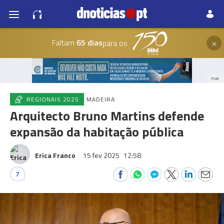
×
Faltam
65 dias
para os
PUB
REGIONAIS 2025
MADEIRA
Arquitecto Bruno Martins defende
expansão da habitação pública
Erica Franco
15 fev 2025
12:58
7