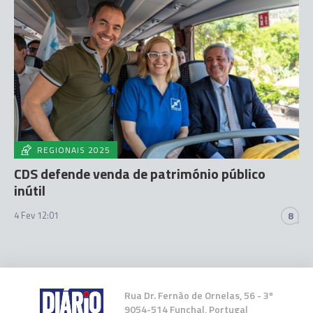
REGIONAIS 2025
CDS defende venda de património público
inútil
4 Fev 12:01
8
Rua Dr. Fernão de Ornelas, 56 - 3º
9054-514 Funchal, Portugal