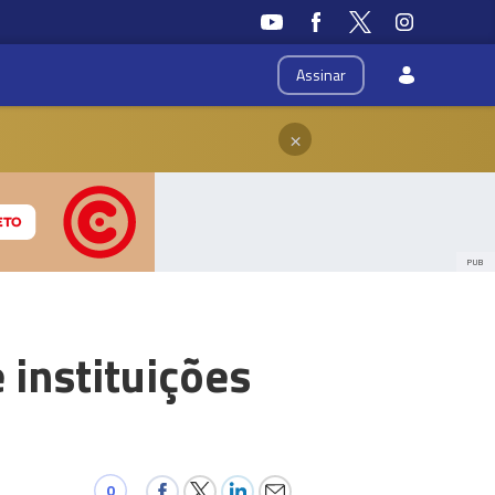
Assinar
×
PUB
 instituições
0