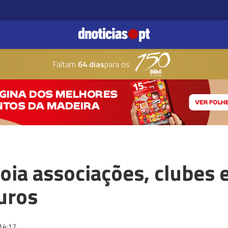
Faltam
64 dias
para os
oia associações, clubes e
uros
14:17