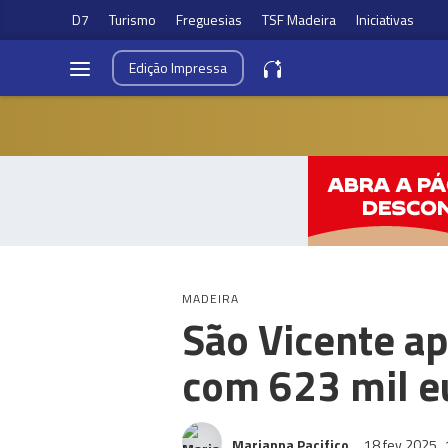
D7
Turismo
Freguesias
TSF Madeira
Iniciativas
Edição
Impressa
MADEIRA
São Vicente ap
com 623 mil e
Marianna Pacifico
18 fev 2025