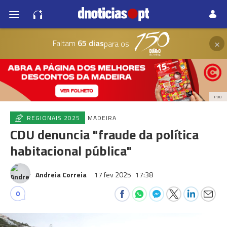
×
Faltam
65 dias
para os
PUB
REGIONAIS 2025
MADEIRA
CDU denuncia "fraude da política
habitacional pública"
Andreia Correia
17 fev 2025
17:38
0