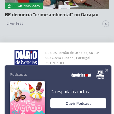
REGIONAIS 2025
BE denuncia "crime ambiental" no Garajau
12 Fev 14:26
5
Rua Dr. Fernão de Ornelas, 56 - 3º
9054-514 Funchal, Portugal
291 202 300
×
Podcasts
Instale a nossa App
Da espada às curtas
Ouvir Podcast
© 2025 Empresa Diário de Notícias, Lda.
Todos os direitos reservados.