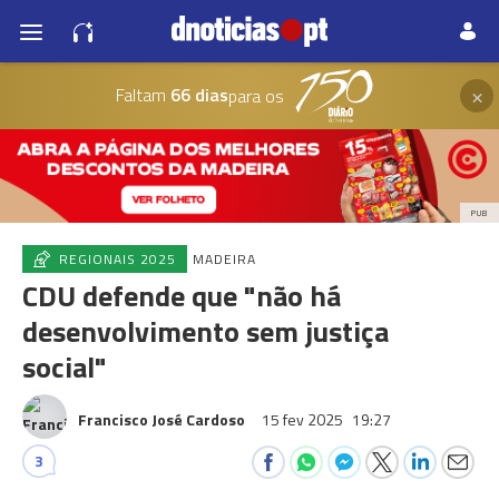
×
Faltam
66 dias
para os
PUB
REGIONAIS 2025
MADEIRA
CDU defende que "não há
desenvolvimento sem justiça
social"
Francisco José Cardoso
15 fev 2025
19:27
3