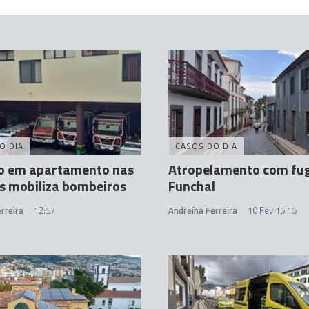
O DIA
CASOS DO DIA
io em apartamento nas
Atropelamento com fu
s mobiliza bombeiros
Funchal
rreira
12:57
Andreína Ferreira
10 Fev 15:15