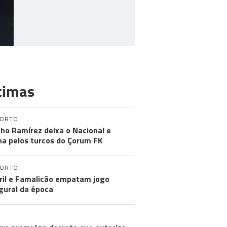
timas
PORTO
ho Ramírez deixa o Nacional e
na pelos turcos do Çorum FK
PORTO
ril e Famalicão empatam jogo
gural da época