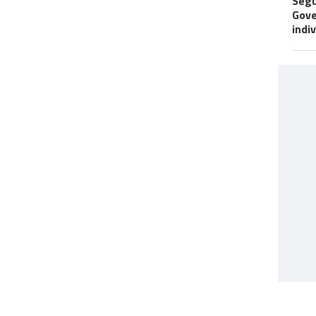
Segu
Gove
indi