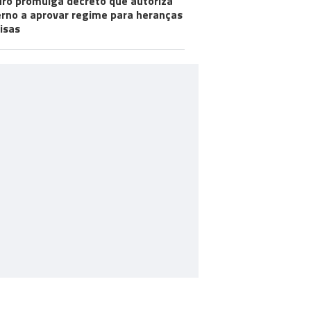
ro promulga decreto que autoriza
rno a aprovar regime para heranças
visas