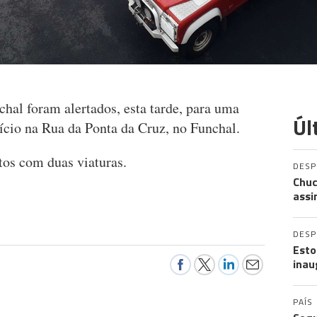
al foram alertados, esta tarde, para uma
Úl
ício na Rua da Ponta da Cruz, no Funchal.
tos com duas viaturas.
DES
Chuc
assi
DES
Esto
inau
PAÍS