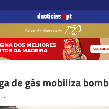
Faltam
65 dias
para os
uga de gás mobiliza bomb
17:26