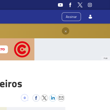
Assinar
×
PUB
eiros
0