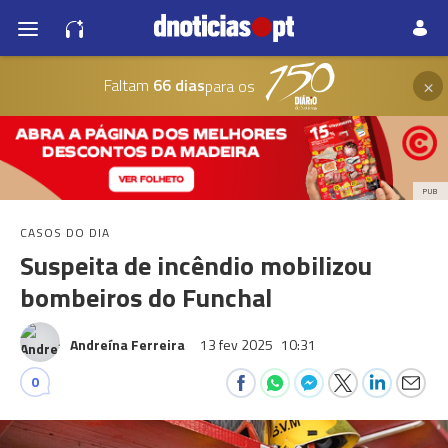
×
Faltam
66 dias
para os
PUB
CASOS DO DIA
Suspeita de incêndio mobilizou
bombeiros do Funchal
Andreína Ferreira
13 fev 2025
10:31
0