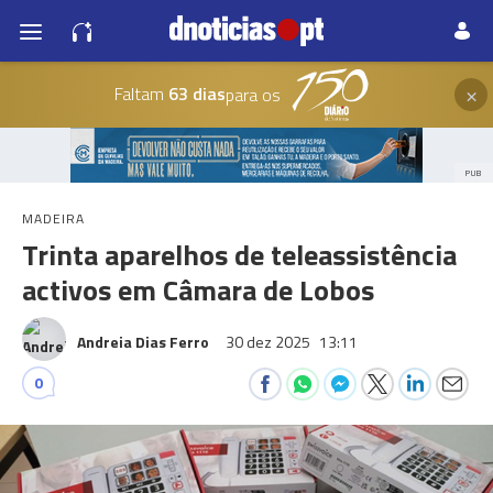
×
Faltam
63 dias
para os
PUB
MADEIRA
Trinta aparelhos de teleassistência
activos em Câmara de Lobos
Andreia Dias Ferro
30 dez 2025
13:11
0