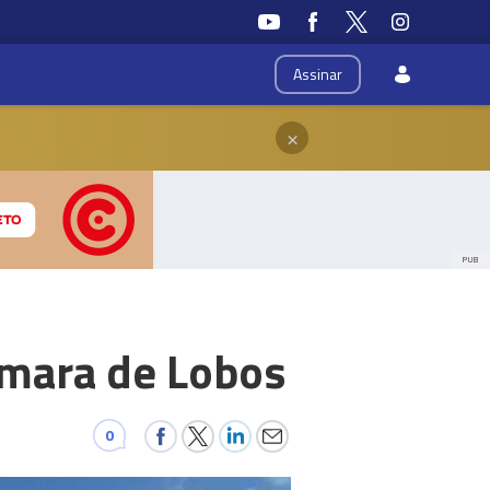
Assinar
×
PUB
âmara de Lobos
0