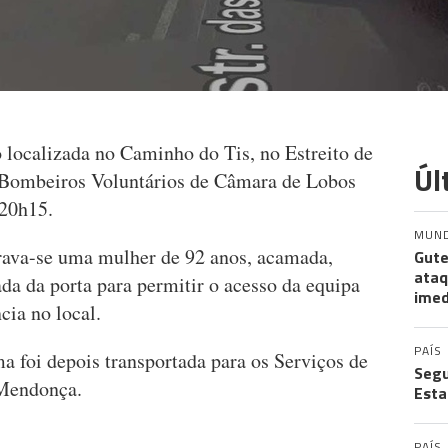
localizada no Caminho do Tis, no Estreito de
Úl
 Bombeiros Voluntários de Câmara de Lobos
 20h15.
MUN
trava-se uma mulher de 92 anos, acamada,
Gute
ataq
ada da porta para permitir o acesso da equipa
imed
cia no local.
PAÍS
a foi depois transportada para os Serviços de
Segu
 Mendonça.
Esta
PAÍS