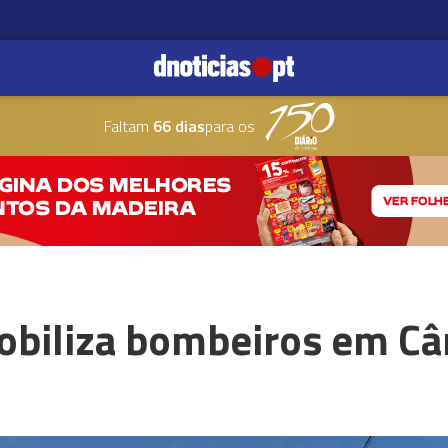
Faltam
66 dias
para os
obiliza bombeiros em C