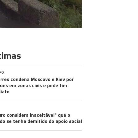
timas
DO
rres condena Moscovo e Kiev por
ues em zonas civis e pede fim
iato
ro considera inaceitável" que o
do se tenha demitido do apoio social