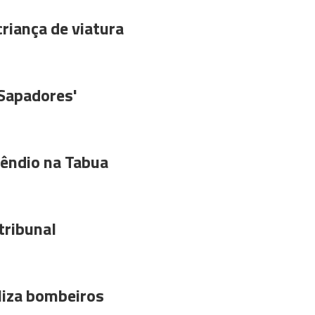
riança de viatura
'Sapadores'
êndio na Tabua
tribunal
liza bombeiros