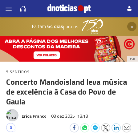
×
Faltam
64 dias
para os
PUB
5 SENTIDOS
Concerto Mandoisland leva música
de excelência à Casa do Povo de
Gaula
Erica Franco
03 dez 2025
13:13
0