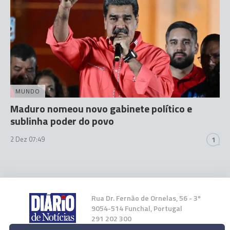
MUNDO
Maduro nomeou novo gabinete político e
sublinha poder do povo
2 Dez 07:49
1
Rua Dr. Fernão de Ornelas, 56 - 3º
9054-514 Funchal, Portugal
291 202 300